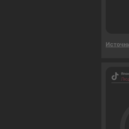
Источн
Япо
Лю