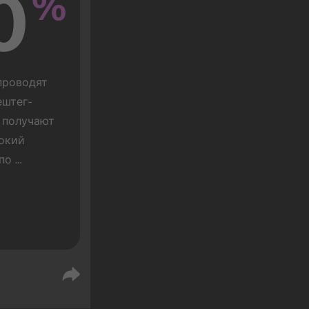
0
%
роводят 
ештег-
 получают 
окий 
по 
ами, 
только 