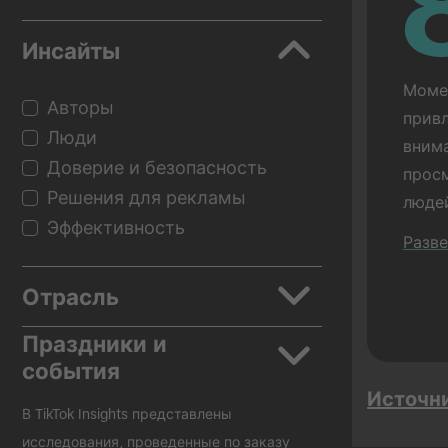
Инсайты
Момен
Авторы
привл
Люди
внима
Доверие и безопасность
просм
Решения для рекламы
людей
Эффективность
показ
Разв
рекла
сравн
Отрасль
рекла
Праздники и
показ
Приложения
события
Прово
Автомобили
Источн
Красота и уход за собой
Назад в школу
В TikTok Insights представлены
Потребительские товары в
Черная пятница
исследования, проведенные по заказу