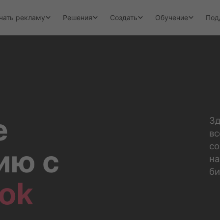
чать рекламу
Решения
Создать
Обучение
Под
е
Зд
вс
со
ию с
на
би
Tok