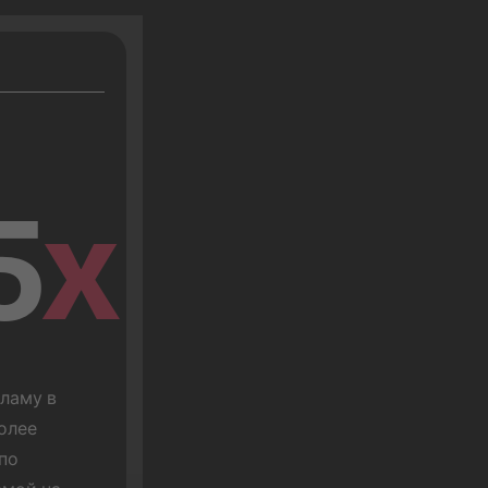
5
x
аму в 
олее 
по 