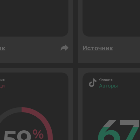
ик
Источник
ния
Япония
ди
Авторы
67
67
59
%