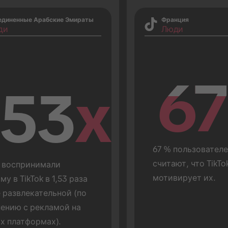
единенные Арабские Эмираты
Франция
ди
Люди
67
67
.53
x
67 % пользователей
считают, что TikTok
 воспринимали 
мотивирует их.
му в TikTok в 1,53 раза 
 развлекательной (по 
ению с рекламой на 
х платформах).