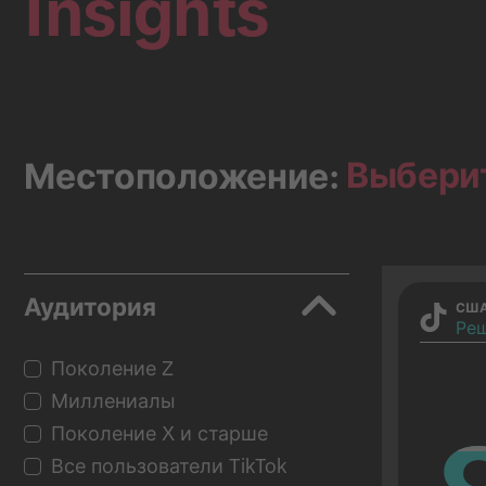
Insights
Выбери
Местоположение:
Аудитория
СШ
Реш
Поколение Z
Миллениалы
Поколение X и старше
Все пользователи TikTok