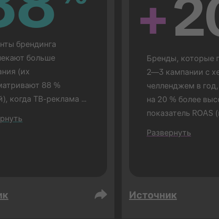
88
88
+
2
ты брендинга 
екают больше 
Бренды, которые п
ния (их 
2—3 кампании с х
атривают 88 % 
челленджем в год,
), когда ТВ-реклама 
на 20 % более выс
ывается перед 
показатель ROAS (
ернуть
мой TikTok (по 
сравнению с бренд
Развернуть
ению с 72 %, когда 
которые проводят 
ма TikTok 
одну кампанию).
ывается отдельно). 
дится в очной форме.
ик
Источник