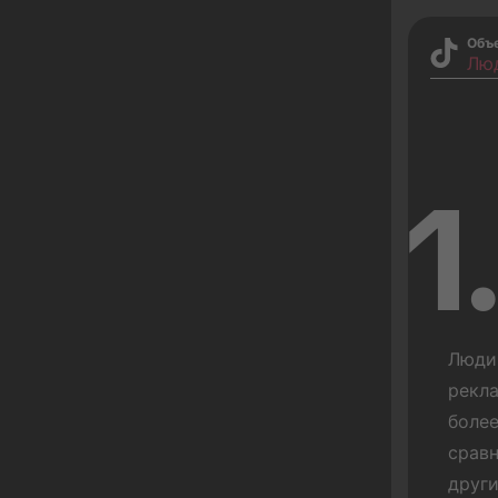
Объ
Лю
1
Люди
рекла
более
сравн
други