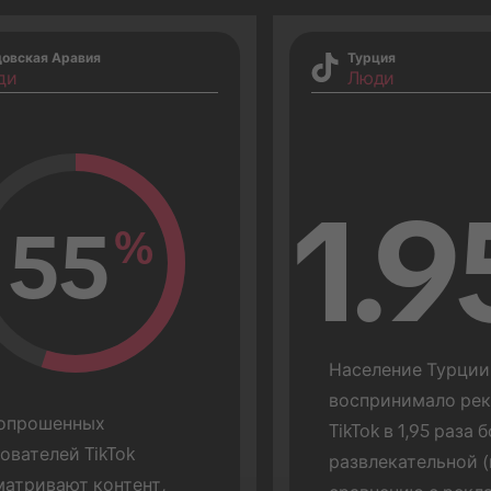
довская Аравия
Турция
ди
Люди
1.9
55
%
Население Турции 
воспринимало рекл
опрошенных 
TikTok в 1,95 раза б
ователей TikTok 
развлекательной (
атривают контент, 