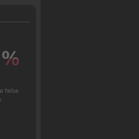
%
%
 TikTok 
 