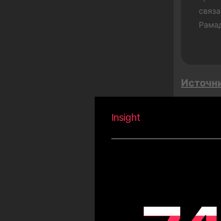
связа
Чемпионат мира по
Рама
футболу
Buen Fin
Сонгкран
Мегараспродажи
Источн
Тет
Лето
Insight
Карнавал
Ураза-байрам
Сау
Лю
День независимости Чили
Кубок Америки по футболу
Олимпийские игры