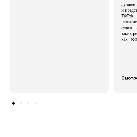
лучшее 
и предс
TikTok 
налажив
аудитор
таких р
как  Top
Смотре