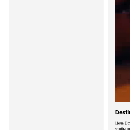
Desti
Цель Des
чтобы п