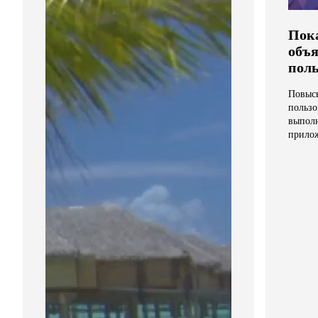
Пока
объя
пол
Повысь
пользо
выполн
прило