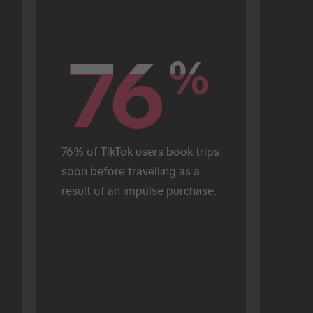
76
76
%
%
76% of TikTok users book trips 
soon before travelling as a 
result of an impulse purchase.