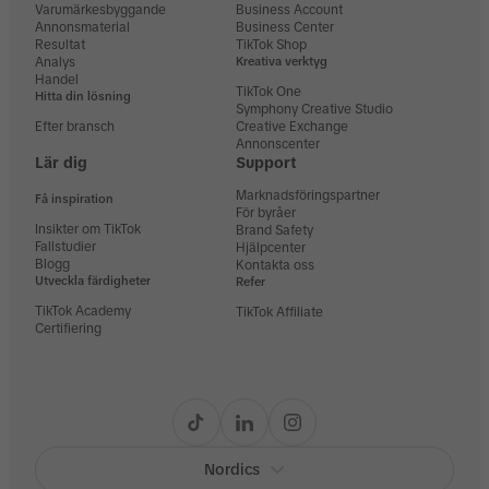
Varumärkesbyggande
Business Account
Annonsmaterial
Business Center
Resultat
TikTok Shop
Analys
Kreativa verktyg
Handel
TikTok One
Hitta din lösning
Symphony Creative Studio
Efter bransch
Creative Exchange
Annonscenter
Lär dig
Support
Marknadsföringspartner
Få inspiration
För byråer
Insikter om TikTok
Brand Safety
Fallstudier
Hjälpcenter
Blogg
Kontakta oss
Utveckla färdigheter
Refer
TikTok Academy
TikTok Affiliate
Certifiering
Nordics