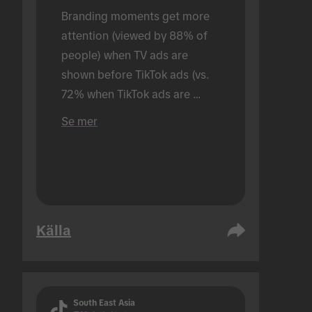
Branding moments get more 
attention (viewed by 88% of 
people) when TV ads are 
shown before TikTok ads (vs. 
72% when TikTok ads are 
shown alone). Conducted in an 
Se mer
in-person setting.
Källa
South East Asia