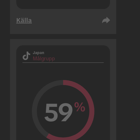
Källa
Japan
Målgrupp
59
%