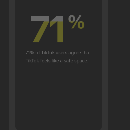
71
71
%
%
71% of TikTok users agree that 
TikTok feels like a safe space.