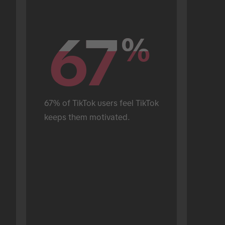
67
67
%
%
67% of TikTok users feel TikTok 
keeps them motivated.