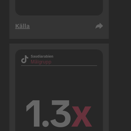
Källa
Saudiarabien
Målgrupp
1.3
x