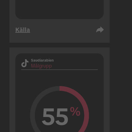
Källa
Saudiarabien
Målgrupp
55
%