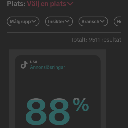
Välj en plats
Plats:
Målgrupp
Insikter
Bransch
Högt
Totalt: 9511 resultat
USA
Annonslösningar
88
88
%
%