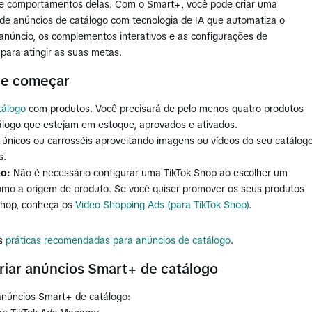
 e comportamentos delas. Com o Smart+, você pode criar uma
e anúncios de catálogo com tecnologia de IA que automatiza o
 anúncio, os complementos interativos e as configurações de
para atingir as suas metas.
de começar
tálogo
com produtos. Você precisará de pelo menos quatro produtos
álogo que estejam em estoque, aprovados e ativados.
s únicos ou carrosséis aproveitando imagens ou vídeos do seu catálog
s.
o:
Não é necessário configurar uma TikTok Shop ao escolher um
omo a origem de produto. Se você quiser promover os seus produtos
Shop, conheça os
Video Shopping Ads (para TikTok Shop)
.
s
práticas recomendadas para anúncios de catálogo
.
iar anúncios Smart+ de catálogo
 anúncios Smart+ de catálogo: