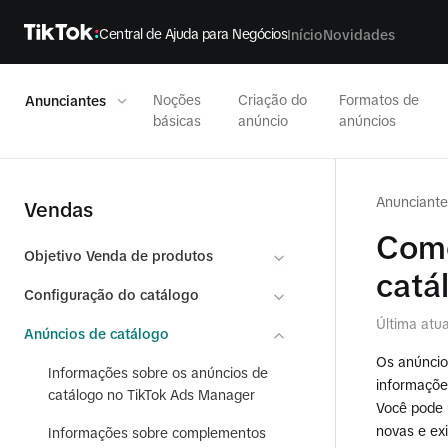
Central de Ajuda para Negócios
Início
Novidades
Noções
Criação do
Formatos de
Anunciantes
básicas
anúncio
anúncios
Anunciante
Vendas
Como
Objetivo Venda de produtos
catá
Configuração do catálogo
Última atu
Anúncios de catálogo
Os anúncio
Informações sobre os anúncios de
informaçõe
catálogo no TikTok Ads Manager
Você pode 
novas e ex
Informações sobre complementos