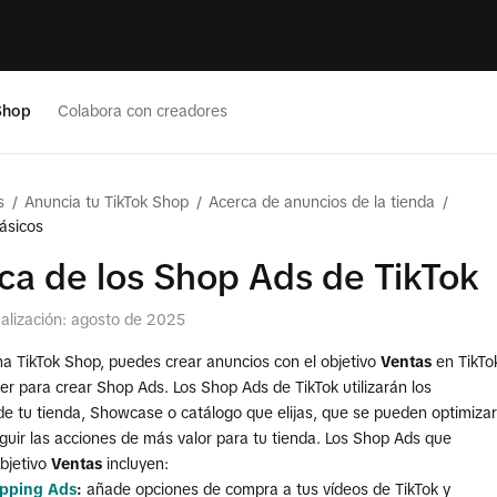
Shop
Colabora con creadores
s
/
Anuncia tu TikTok Shop
/
Acerca de anuncios de la tienda
/
ásicos
ca de los Shop Ads de TikTok
ualización: agosto de 2025
na TikTok Shop, puedes crear anuncios con el objetivo
Ventas
en TikTo
r para crear Shop Ads. Los Shop Ads de TikTok utilizarán los
de tu tienda, Showcase o catálogo que elijas, que se pueden optimizar
guir las acciones de más valor para tu tienda. Los Shop Ads que
objetivo
Ventas
incluyen:
pping Ads
:
añade opciones de compra a tus vídeos de TikTok y