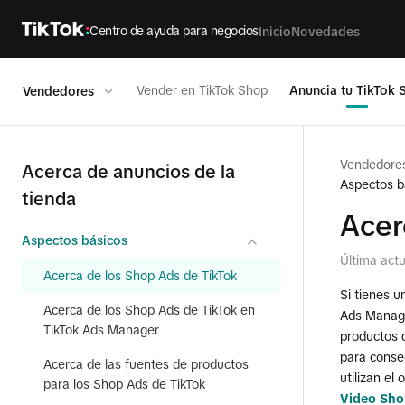
Centro de ayuda para negocios
Inicio
Novedades
Vender en TikTok Shop
Anuncia tu TikTok 
Vendedores
Vendedore
Acerca de anuncios de la
Aspectos b
tienda
Acer
Aspectos básicos
Última act
Acerca de los Shop Ads de TikTok
Si tienes u
Acerca de los Shop Ads de TikTok en
Ads Manage
TikTok Ads Manager
productos 
para conse
Acerca de las fuentes de productos
utilizan el 
para los Shop Ads de TikTok
Video Sho