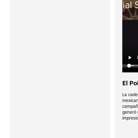
El Po
La cade
mexican
campaña
generó 
impresi