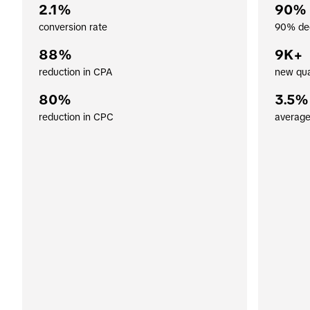
2.1%
90%
conversion rate
90% de
88%
9K+
reduction in CPA
new qua
80%
3.5%
reduction in CPC
averag