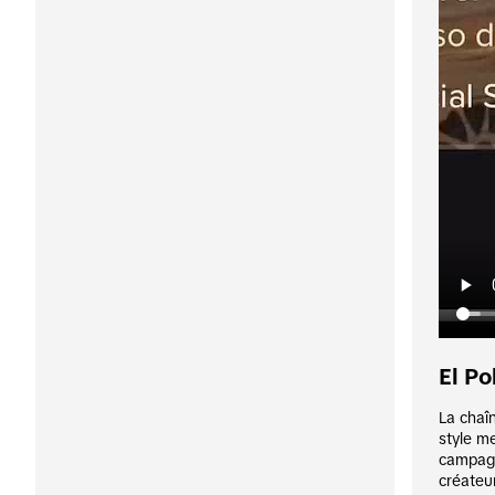
El Po
La chaî
style m
campagn
créateur