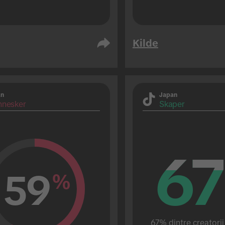
Kilde
an
Japan
nesker
Skaper
67
67
59
%
67% dintre creatorii 