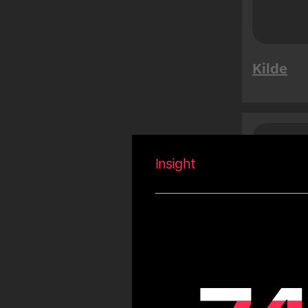
Megasalg
Tet
Summer
Kilde
Carnival
Eid
Fiestas Patrias
Copa America
Saud
Men
Olympic Games
Insight