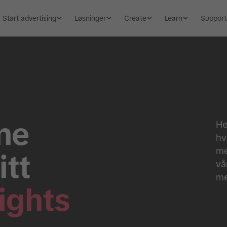
Start advertising
Løsninger
Create
Learn
Support
ne
He
hv
me
tt
vå
me
ights