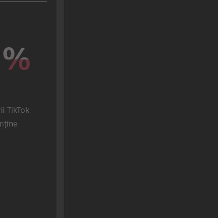
%
%
i TikTok 
nține 