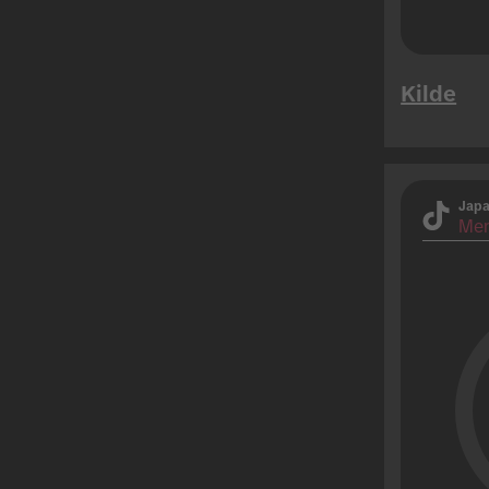
Kilde
Jap
Men