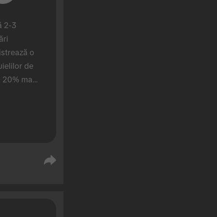
 2-3 
ri 
strează o 
ielilor de 
u 20% mai 
e care 
mpanie).