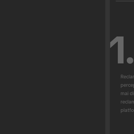
1
Reclam
percep
mai di
reclam
platf