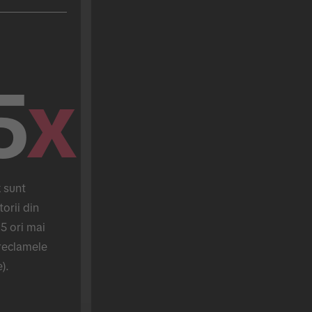
5
x
sunt 
orii din 
5 ori mai 
reclamele 
).