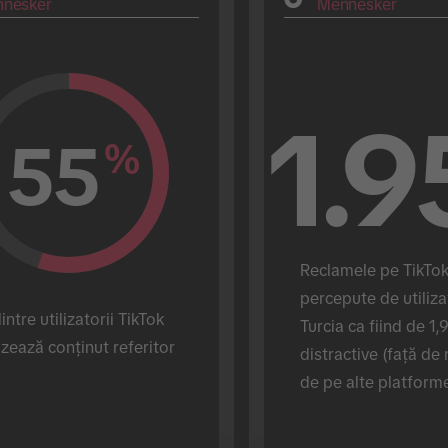
nesker
Mennesker
1.9
55
%
Reclamele pe TikTok 
percepute de utilizat
ntre utilizatorii TikTok 
Turcia ca fiind de 1,9
izează conținut referitor 
distractive (față de 
.
de pe alte platforme