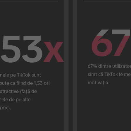
67
67
.53
x
67% dintre utilizatori
simt că TikTok le me
ele pe TikTok sunt 
motivația.
ute ca fiind de 1,53 ori 
stractive (față de 
ele de pe alte 
orme).