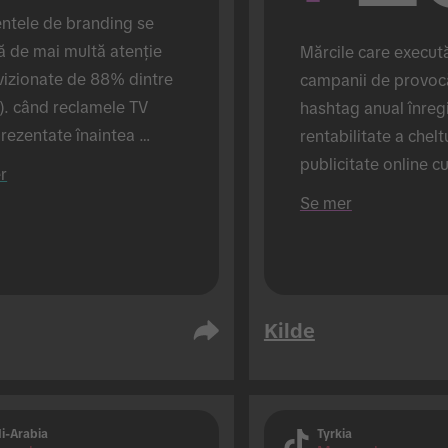
tele de branding se 
 de mai multă atenție 
Mărcile care execută
vizionate de 88% dintre 
campanii de provocă
). când reclamele TV 
hashtag anual înregi
rezentate înaintea 
rentabilitate a cheltu
elor TikTok (față de 72% 
publicitate online c
r
eclamele de pe TikTok 
mare (față de mărcil
Se mer
fișate singure). Derulat 
execută numai 1 ca
tem de cercetare 
nal.
Kilde
i-Arabia
Tyrkia