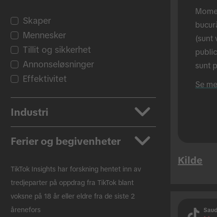
Momen
Skaper
bucură
Mennesker
(sunt 
Tillit og sikkerhet
public
Annonseløsninger
sunt p
Effektivitet
reclam
Se me
când r
sunt a
Industri
în sis
perso
Apper
Ferier og begivenheter
Biler
Kilde
Skjønnhet og personlig pleie
Tilbake på skolen
TikTok Insights har forskning hentet inn av
Forbrukervarer
Black Friday
tredjeparter på oppdrag fra TikTok blant
voksne på 18 år eller eldre fra de siste 2
Utdanning
Jul
årenefors
Saud
Underholdning
Påske