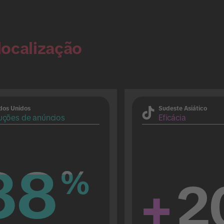
localização
dos Unidos
Sudeste Asiático
uções de anúncios
Eficácia
88
88
%
%
+
2