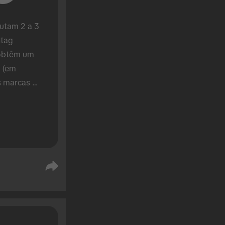
tam 2 a 3 
tag 
obtêm um 
(em 
 marcas 