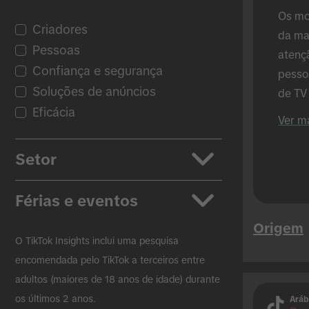
Os mo
Criadores
da ma
Pessoas
atenç
Confiança e segurança
pesso
Soluções de anúncios
de TV
Eficácia
dos A
Ver m
compa
os Anú
Setor
mostr
em co
Aplicações
Férias e eventos
Automóveis
Origem
Cuidados de beleza e
Regresso às Aulas
O TikTok Insights inclui uma pesquisa
pessoais
Black Friday
encomendada pelo TikTok a terceiros entre
adultos (maiores de 18 anos de idade) durante
Bens de Consumo Embalados
Natal
os últimos 2 anos.
Aráb
Ensino
Páscoa