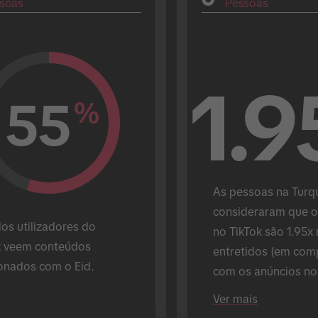
soas
Pessoas
1.9
55
%
As pessoas na Turqu
consideraram que os
os utilizadores do 
no TikTok são 1.95x 
k veem conteúdos 
entretidos (em com
ionados com o Eid.
com os anúncios nou
plataformas).
Ver mais