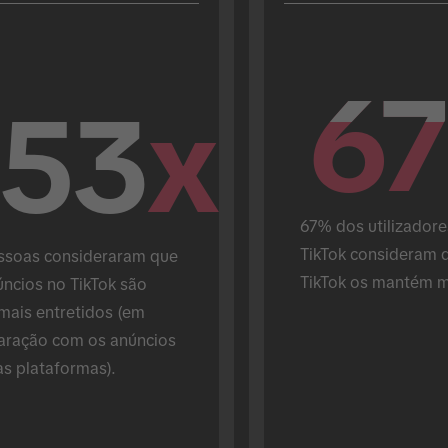
67
67
.53
x
67% dos utilizadore
TikTok consideram q
ssoas consideraram que 
TikTok os mantém m
ncios no TikTok são 
mais entretidos (em 
ração com os anúncios 
as plataformas).