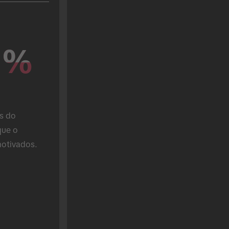
%
%
s do 
ue o 
otivados.