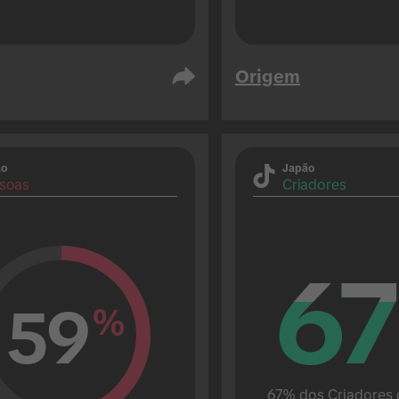
Origem
ão
Japão
soas
Criadores
67
67
59
%
67% dos Criadores d