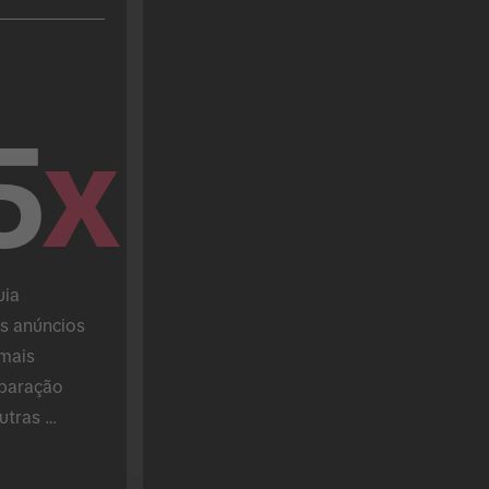
5
x
ia 
 anúncios 
mais 
paração 
tras 