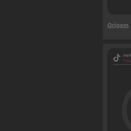
Origem
Jap
Pes