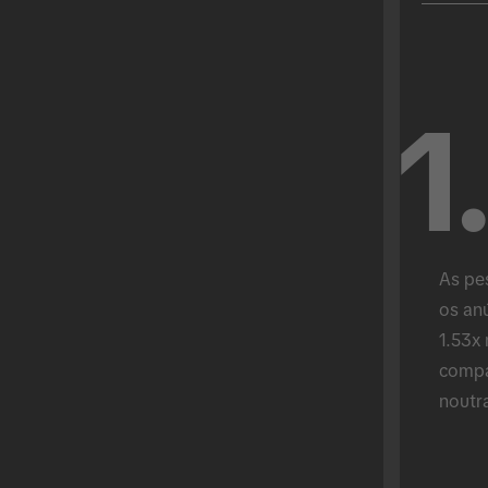
1
As pe
os anú
1.53x 
compa
noutr