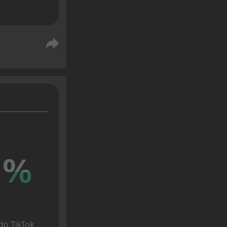
%
%
o TikTok 