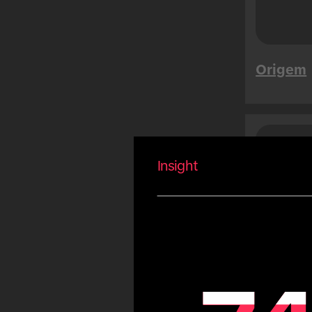
Songkran
Mega Sales
Tet
Origem
Summer
Carnival
Eid
Fiestas Patrias
Aráb
Pes
Copa America
Insight
Olympic Games