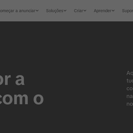
omeçar a anunciar
Soluções
Criar
Aprender
Supor
r a
Aq
tu
co
com o
na
no