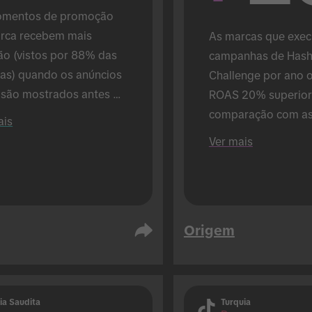
mentos de promoção 
rca recebem mais 
As marcas que execu
ão (vistos por 88% das 
campanhas de Hash
as) quando os anúncios 
Challenge por ano 
 são mostrados antes 
ROAS 20% superior 
núncios TikTok (em 
comparação com as
ais
ração com 72% quando 
que só executam 1).
Ver mais
ncios TikTok são 
ados abaixo). Realizado 
ntexto presencial.
Origem
ia Saudita
Turquia