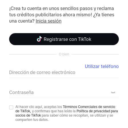
¡Crea tu cuenta en unos sencillos pasos y reclama 
tus créditos publicitarios ahora mismo! ¿Ya tienes 
una cuenta? 
Inicia sesión
Registrarse con TikTok
O bien
Utilizar teléfono
Dirección de correo electrónico
Contraseña
Al hacer clic aquí, aceptas los
Términos Comerciales de servicio
de TikTok,
y confirmas que has leído la
Política de privacidad para
socios de TikTok
para saber cómo se recopilan, se utilizan y se
comparten tus datos.