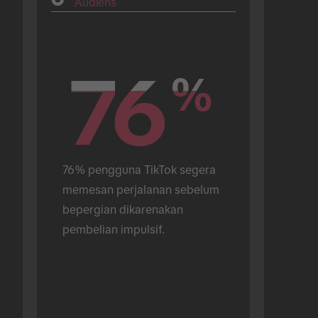
Audiens
76
76
%
%
76% pengguna TikTok segera 
memesan perjalanan sebelum 
bepergian dikarenakan 
pembelian impulsif.