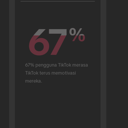
67
67
%
%
67% pengguna TikTok merasa 
TikTok terus memotivasi 
mereka.