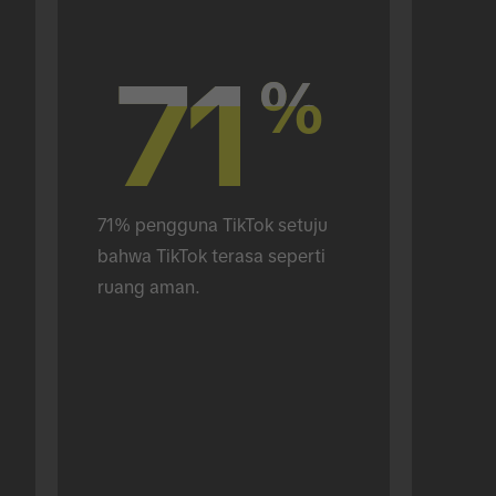
71
71
%
%
71% pengguna TikTok setuju 
bahwa TikTok terasa seperti 
ruang aman.