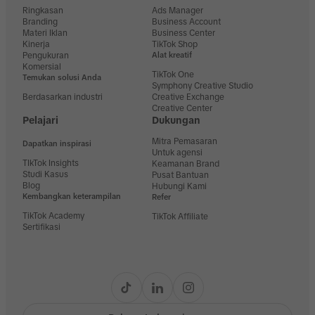
Ringkasan
Ads Manager
Branding
Business Account
Materi Iklan
Business Center
Kinerja
TikTok Shop
Pengukuran
Alat kreatif
Komersial
TikTok One
Temukan solusi Anda
Symphony Creative Studio
Berdasarkan industri
Creative Exchange
Creative Center
Pelajari
Dukungan
Mitra Pemasaran
Dapatkan inspirasi
Untuk agensi
TIkTok Insights
Keamanan Brand
Studi Kasus
Pusat Bantuan
Blog
Hubungi Kami
Kembangkan keterampilan
Refer
TikTok Academy
TikTok Affiliate
Sertifikasi