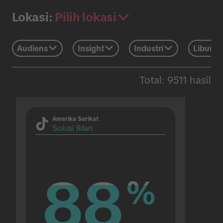
Pilih lokasi
Lokasi:
Audiens
Insight
Industri
Liburan
Total: 9511 hasil
Amerika Serikat
Solusi Iklan
88
88
%
%