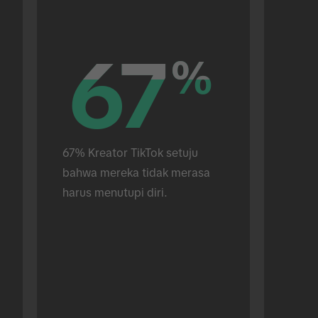
67
67
%
%
67% Kreator TikTok setuju 
bahwa mereka tidak merasa 
harus menutupi diri.