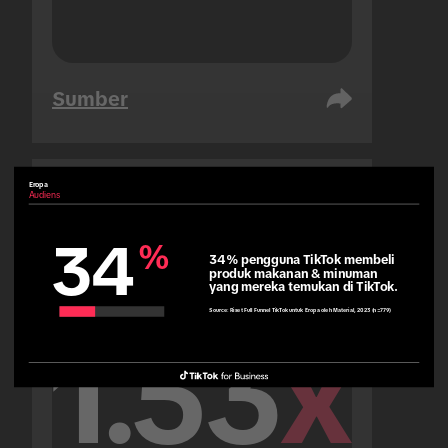
Sumber
Eropa
Audiens
Uni Emirat Arab
Audiens
34
%
34% pengguna TikTok membeli 
produk makanan & minuman 
yang mereka temukan di TikTok.
Source:
Riset Full Funnel TikTok untuk Eropa oleh Material, 2023 (n=779)
1.53
x