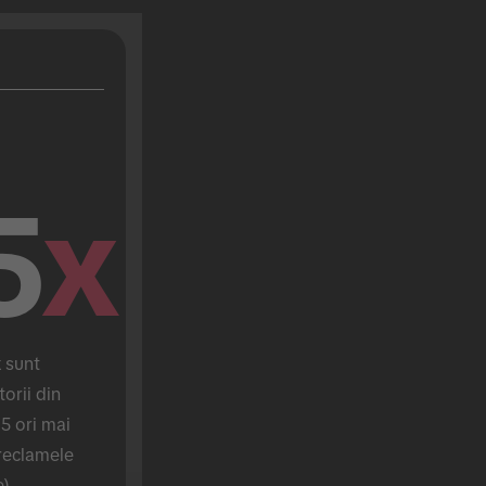
5
x
sunt 
orii din 
5 ori mai 
reclamele 
).