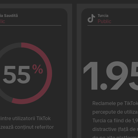
ia Saudită
Turcia
lic
Public
1.9
55
%
Reclamele pe TikTok 
percepute de utilizat
ntre utilizatorii TikTok 
Turcia ca fiind de 1,9
izează conținut referitor 
distractive (față de 
.
de pe alte platforme