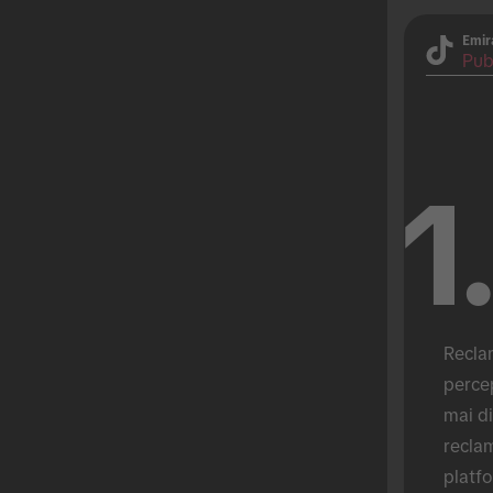
Emir
Pub
1
Reclam
percep
mai di
reclam
platf