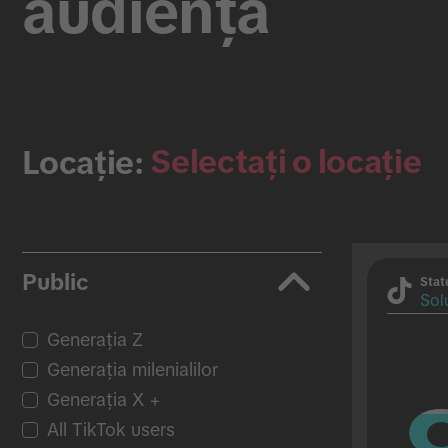
audiența
Selectați o locație
Locație:
Public
Stat
Sol
Generația Z
Generația milenialilor
Generația X +
All TikTok users