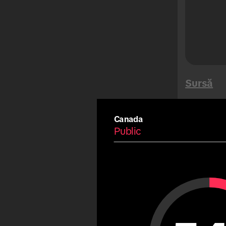
Buen Fin
Songkran
Megareduceri
Tet
Summer
Sursă
Carnival
Eid
Canada
Fiestas Patrias
Public
Copa America
Arab
Pub
Olympic Games