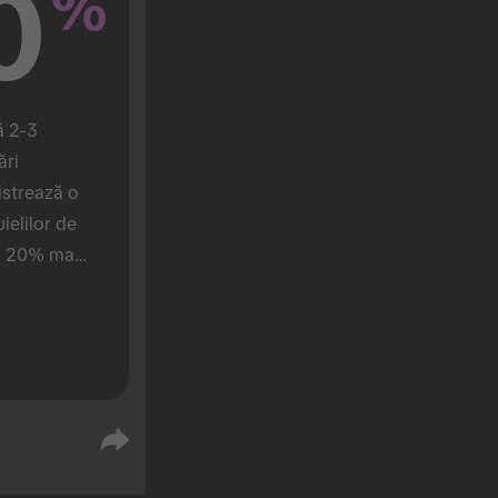
0
%
 2-3 
ri 
strează o 
ielilor de 
u 20% mai 
e care 
mpanie).