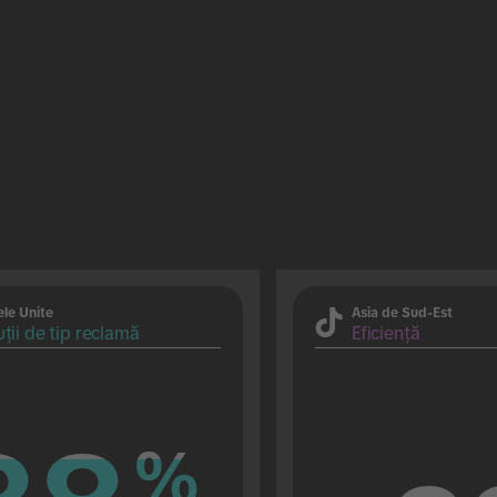
ele Unite
Asia de Sud-Est
uții de tip reclamă
Eficiență
%
%