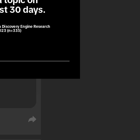
 topic on 
ast 30 days.
i TikTok 
a Discovery Engine Research
2023 (n=335)
 puțin 
tat al unei 
.