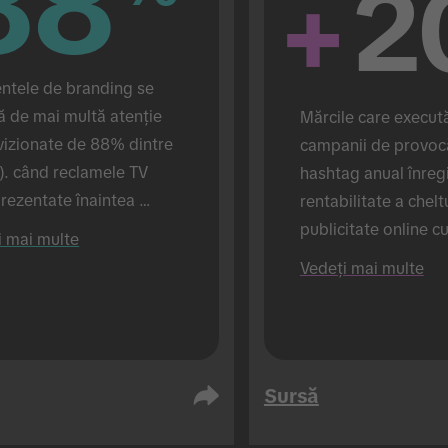
88
88
+
2
tele de branding se 
 de mai multă atenție 
Mărcile care execută
vizionate de 88% dintre 
campanii de provocă
). când reclamele TV 
hashtag anual înregi
rezentate înaintea 
rentabilitate a cheltu
elor TikTok (față de 72% 
publicitate online c
i mai multe
eclamele de pe TikTok 
mare (față de mărcil
Vedeți mai multe
fișate singure). Derulat 
execută numai 1 ca
tem de cercetare 
nal.
Sursă