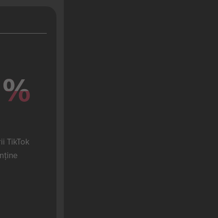
%
%
i TikTok 
nține 