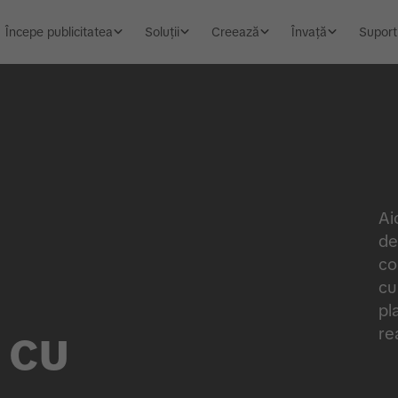
Începe publicitatea
Soluții
Creează
Învață
Suport
Ai
de
co
cu
pl
 cu
re