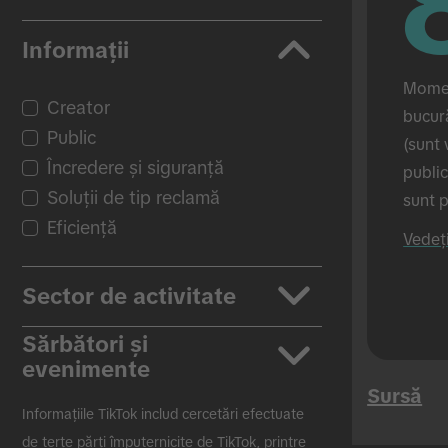
Informații
Momen
Creator
bucură
Public
(sunt 
Încredere și siguranță
public
Soluții de tip reclamă
sunt p
Eficiență
reclam
Vedeț
când r
sunt a
Sector de activitate
în sis
perso
Sărbători și
Aplicații
evenimente
Auto
Sursă
Produse de înfrumusețare și
Back to School
Informațiile TikTok includ cercetări efectuate
îngrijire personală
Black Friday
de terțe părți împuternicite de TikTok, printre