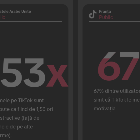
atele Arabe Unite
Franța
lic
Public
67
67
.53
x
67% dintre utilizatori
simt că TikTok le me
ele pe TikTok sunt 
motivația.
ute ca fiind de 1,53 ori 
stractive (față de 
ele de pe alte 
orme).