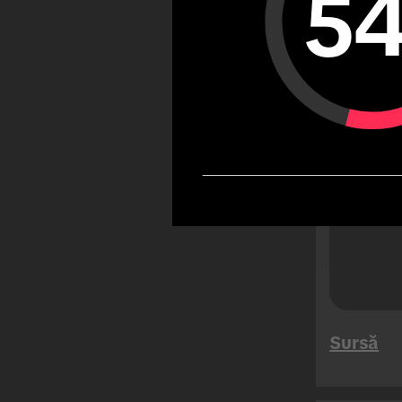
5
Șansel
utiliz
călăto
mari (
TikTok
Sursă