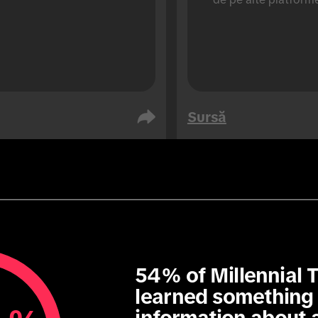
Sursă
ia Saudită
Emiratele Arabe Unite
lic
Public
76
76
54% of Millennial T
learned something 