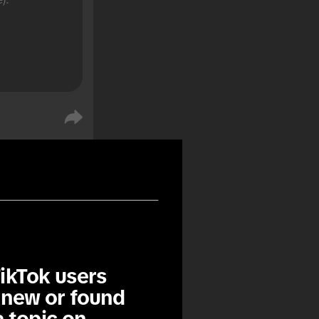
ikTok users 
%
%
new or found 