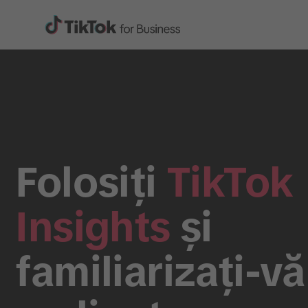
Folosiți
TikTok
Insights
și
familiarizați-vă