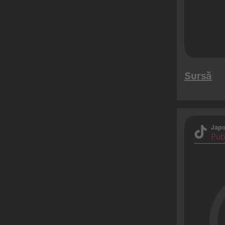
Sursă
Japo
Pub