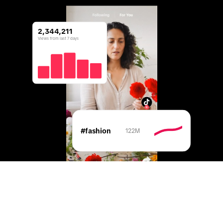
2,344,211
Views from last 7 days
#fashion
122M