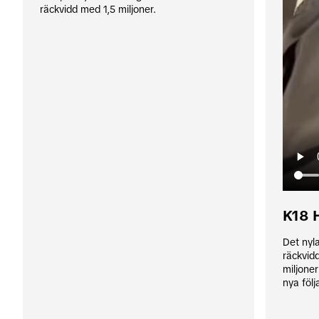
räckvidd med 1,5 miljoner.
K18 
Det nyl
räckvidd
miljone
nya föl