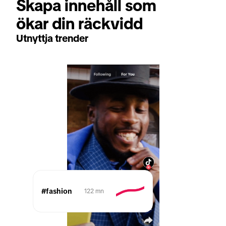
Skapa innehåll som 
ökar din räckvidd
Utnyttja trender
#fashion
122 mn