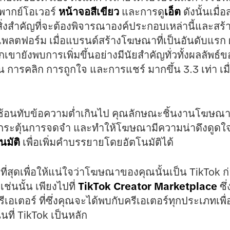
พากย์โอเวอร์
หน้าจอสีเขียว
และการดู
เอ็ต
ดังนั้นเมื
สิ่งสำคัญที่จะต้องพิจารณาองค์ประกอบเหล่านี้และสร้างว
พลตฟอร์ม เมื่อแบรนด์สร้างโฆษณาที่เป็นอันดับแรก 
ขายังพบการเพิ่มขึ้นอย่างมีนัยสำคัญทั่วทั้งผลลัพธ
น การคลิก การถูกใจ และการแชร์ มากขึ้น 3.3 เท่า เมื
้อนทับข้อความต่ำเกินไป คุณลักษณะชิ้นงานโฆษณาที่ก
 กระตุ้นการจดจำ และทำให้โฆษณามีความน่าดึงดูด
มัติ
เพื่อเพิ่มคำบรรยายโดยอัตโนมัติได้
ละดีที่สุดเพื่อให้แน่ใจว่าโฆษณาของคุณนั้นเป็น TikTok 
่นนั้น เพียงไปที่
TikTok Creator Marketplace
ซึ
อเตอร์ ที่ซึ่งคุณจะได้พบกับครีเอเตอร์ทุกประเภทเพื
ที่ TikTok เป็นหลัก