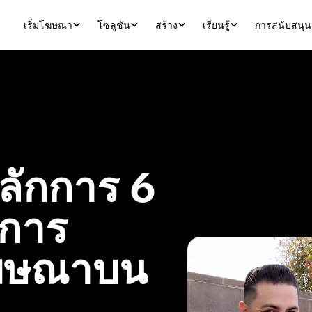
เริ่มโฆษณา
โซลูชัน
สร้าง
เรียนรู้
การสนับสนุน
ักการ 6 
การ
โฆษณาบน 