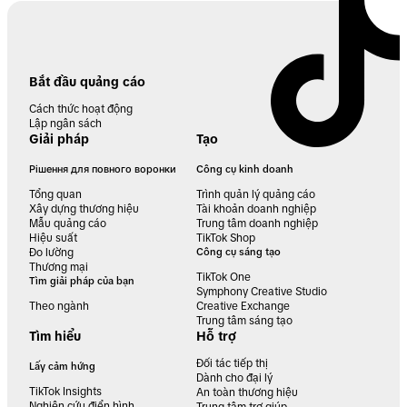
Bắt đầu quảng cáo
Cách thức hoạt động
Lập ngân sách
Giải pháp
Tạo
Рішення для повного воронки
Công cụ kinh doanh
Tổng quan
Trình quản lý quảng cáo
Xây dựng thương hiệu
Tài khoản doanh nghiệp
Mẫu quảng cáo
Trung tâm doanh nghiệp
Hiệu suất
TikTok Shop
Đo lường
Công cụ sáng tạo
Thương mại
TikTok One
Tìm giải pháp của bạn
Symphony Creative Studio
Theo ngành
Creative Exchange
Trung tâm sáng tạo
Tìm hiểu
Hỗ trợ
Đối tác tiếp thị
Lấy cảm hứng
Dành cho đại lý
TikTok Insights
An toàn thương hiệu
Nghiên cứu điển hình
Trung tâm trợ giúp