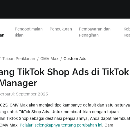
Pengoptimalan
Pengukuran
Pembayaran dan
Keb
nan
Iklan
Penagihan
Ke
/
Tujuan Periklanan
/
GMV Max
/
Custom Ads
ang TikTok Shop Ads di TikTok
 Manager
iperbarui: September 2025
 2025, GMV Max akan menjadi tipe kampanye default dan satu-satunya
ung untuk TikTok Shop Ads. Untuk membuat iklan dengan tujuan
dan TikTok Shop sebagai destinasi penjualannya, Anda dapat membua
 GMV Max.
Pelajari selengkapnya tentang perubahan ini
. Cara