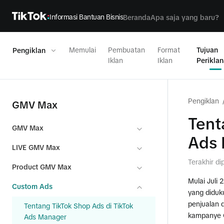
Informasi Bantuan Bisnis
Beranda
Apa saja yang baru?
Memulai
Pembuatan
Format
Tujuan
Pengiklan
Iklan
Iklan
Perikla
Pengiklan
GMV Max
Tent
GMV Max
Ads
LIVE GMV Max
Terakhir d
Product GMV Max
Mulai Juli
Custom Ads
yang diduk
penjualan 
Tentang TikTok Shop Ads di TikTok
kampanye
Ads Manager