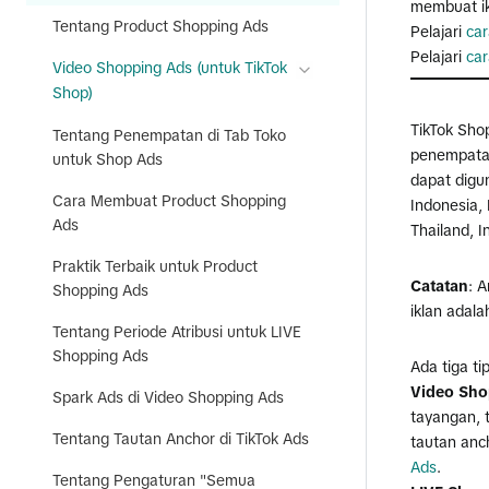
membuat ik
Tentang Product Shopping Ads
Pelajari
ca
Pelajari
ca
Video Shopping Ads (untuk TikTok
Shop)
TikTok Sho
Tentang Penempatan di Tab Toko
penempatan
untuk Shop Ads
dapat digun
Cara Membuat Product Shopping
Indonesia, 
Ads
Thailand, I
Praktik Terbaik untuk Product
Catatan
: 
Shopping Ads
iklan adal
Tentang Periode Atribusi untuk LIVE
Shopping Ads
Ada tiga ti
Video Sho
Spark Ads di Video Shopping Ads
tayangan, t
Tentang Tautan Anchor di TikTok Ads
tautan anch
Ads
.
Tentang Pengaturan "Semua