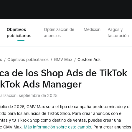
Objetivos
Optimización de
Medición
Pagos y
publicitarios
anuncios
facturación
s
/
Objetivos publicitarios
/
GMV Max
/
Custom Ads
ca de los Shop Ads de TikTok
ikTok Ads Manager
ualización: septiembre de 2025
e julio de 2025, GMV Max será el tipo de campaña predeterminado y el
ido para los anuncios de TikTok Shop. Para crear anuncios con el
entas y tu TikTok Shop como destino de ventas, puedes crear una
de GMV Max.
Más información sobre este cambio
. Para crear anuncios