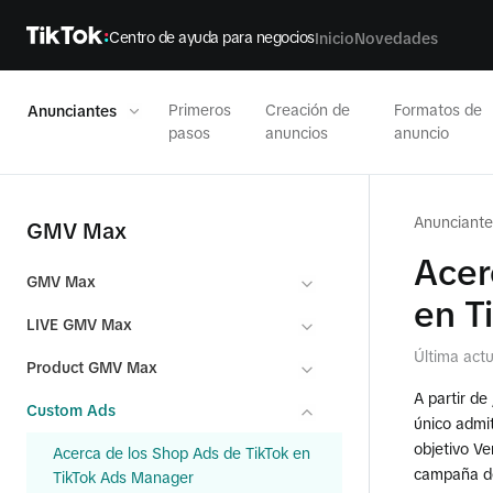
Centro de ayuda para negocios
Inicio
Novedades
Primeros
Creación de
Formatos de
Anunciantes
pasos
anuncios
anuncio
Anunciante
GMV Max
Acer
GMV Max
en T
LIVE GMV Max
Última act
Product GMV Max
A partir d
Custom Ads
único admit
objetivo V
Acerca de los Shop Ads de TikTok en
campaña 
TikTok Ads Manager