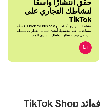
حقِّق انتشارًا واسعًا 
لنشاطك التجاري على 
TikTok
لنشاطك التجاري أهداف، وTikTok for Business مُصمَّم 
لمساعدتك على تحقيقها. أنشِئ حسابك بخطوات بسيطة 
للبدء في توسيع نطاق نشاطك التجاري اليوم.
ابدأ
فوائد TikTok Shop