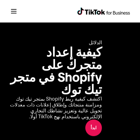
الدلائل
كيفية إعداد 
متجرك على 
Shopify في متجر 
تيك توك
اكتشف كيفية ربط Shopify بمتجر تيك توك 
ومزامنة منتجاتك وإطلاق إعلانات ذات معدلات 
تحويل عالية وتعزيز نشاطك التجاري 
الإلكتروني باستخدام نهج TikTok أولًا.
ابدأ