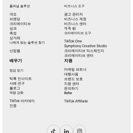
풀퍼널 솔루션
비즈니스 도구
개요
광고 관리자
브랜딩
비즈니스 계정
크리에이티브
비즈니스 센터
성과
弓号 创
측정
크리에이티브 도구
상거래
TikTok One
나에게 맞는 솔루션 찾기
Symphony Creative Studio
산업별
크리에이티브 익스체인지
크리에이티브 센터
배우기
지원
마케팅 파트너
영감 얻기
대행사용
틱톡 인사이트
브랜드 보호
사례 연구
지원 센터
블로그
문의하기
역량 강화
Refer
TikTok 아카데미
TikTok Affiliate
인증