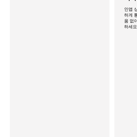
인앱 
하게 
움 없
하세요