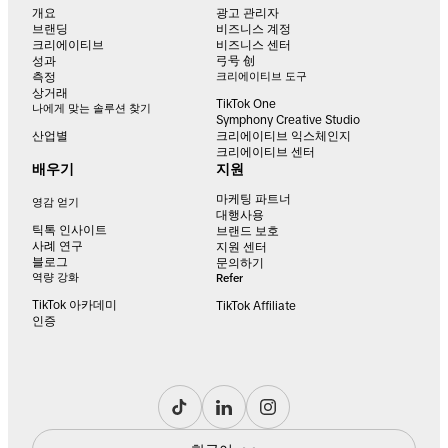
개요
광고 관리자
브랜딩
비즈니스 계정
크리에이티브
비즈니스 센터
성과
弓号 创
측정
크리에이티브 도구
상거래
TikTok One
나에게 맞는 솔루션 찾기
Symphony Creative Studio
산업별
크리에이티브 익스체인지
크리에이티브 센터
배우기
지원
마케팅 파트너
영감 얻기
대행사용
틱톡 인사이트
브랜드 보호
사례 연구
지원 센터
블로그
문의하기
역량 강화
Refer
TikTok 아카데미
TikTok Affiliate
인증