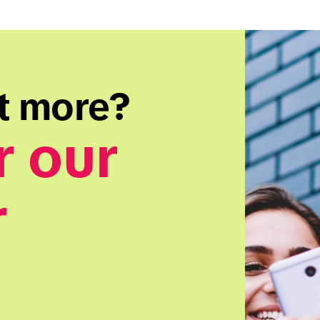
t more? 
 our 
 