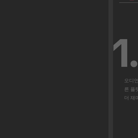
1
오디언스
른 플랫
더 재