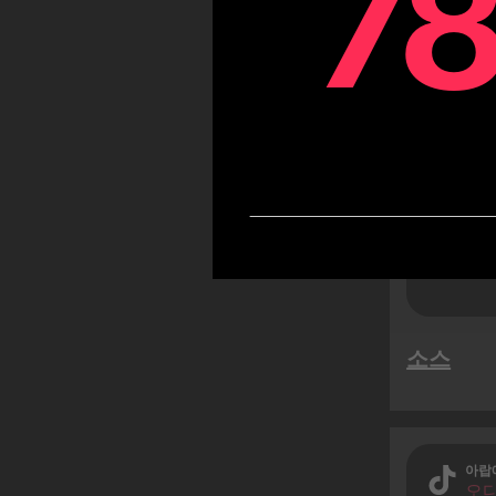
7
7
Tik
안 로
이 (T
더 높
소스
아랍
오