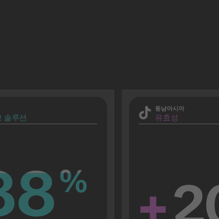
동남아시아
 솔루션
유효성
88
88
%
%
+
2