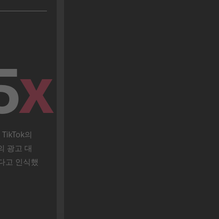
5
x
kTok의 
의 광고 대
있다고 인식했