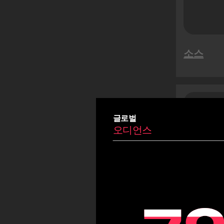
메가 세일
뗏절
여름
소스
카니발
이드
Fiestas Patrias
코파 아메리카
사우
오
올림픽 게임
글로벌
오디언스