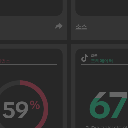
소스
일본
디언스
크리에이터
67
67
59
%
TikTok 크리에이터의