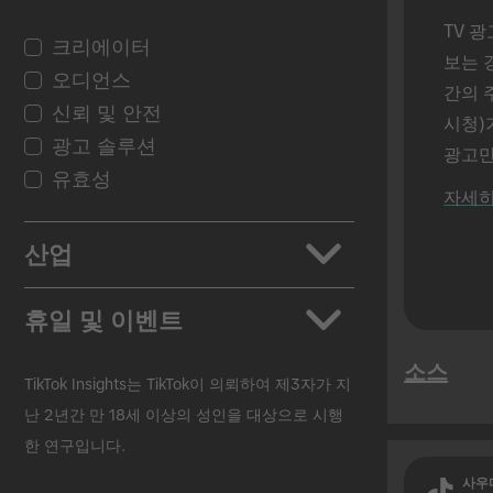
TV 광
크리에이터
보는 
오디언스
간의 
신뢰 및 안전
시청)가
광고 솔루션
광고만 
유효성
경에서
자세히
산업
앱
휴일 및 이벤트
자동차
소스
뷰티/개인 케어
대면 수업
TikTok Insights는 TikTok이 의뢰하여 제3자가 지
소비재
블랙 프라이데이
난 2년간 만 18세 이상의 성인을 대상으로 시행
한 연구입니다.
교육
크리스마스
엔터테인먼트
부활절
사우