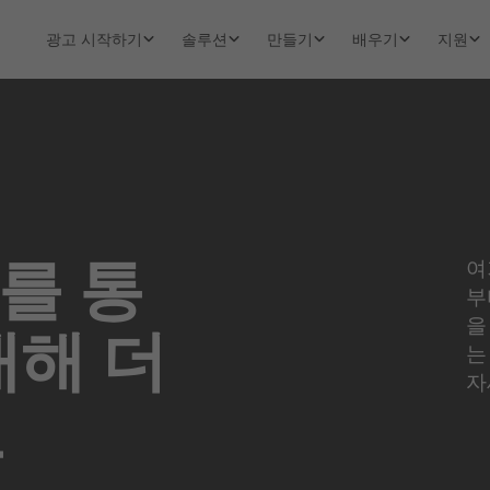
광고 시작하기
솔루션
만들기
배우기
지원
를 통
여
부
을
대해 더
는
자
요