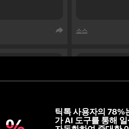
소스
디아라비아
아랍에미리트 연합국
디언스
오디언스
76
76
1.3
x
틱톡 사용자의 78%
%
%
가 AI 도구를 통해 