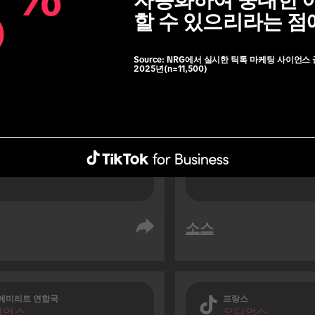
8
8
자동화하여 중대한 
TikTok 사용자의 76
할 수 있으리라는 점
매의 결과로 여행하기
Tok 사용자들은 여행하는 동
게 여행을 예약합니다
밍 데이터를 사용할 가능성
Source:
NRG에서 실시한 틱톡 마케팅 사이언스 
2025년(n=11,500)
ikTok 비사용자 대비) 1.3배 
습니다.
소스
에미리트 연합국
프랑스
디언스
오디언스