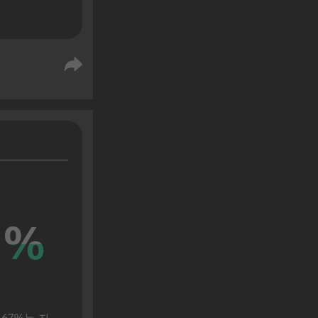
%
%
 67%는 자