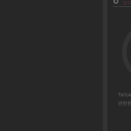
오
패션
아버지의 날
금융 서비스
졸업식
식음료
핼러윈
게임
Hot Sale(핫 세일)
소매
어머니의 날
부동산
라마단
스포츠
성 패트릭의 날
기술
슈퍼볼
통신
독립기념일
여행
밸런타인 데이
페라고스토
TikT
레예스 마고스
관련된
월드컵
부엔 핀
송크란