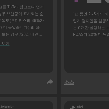
고를 TikTok 광고보다 먼저 
경우 브랜딩이 표시되는 순
1년 동안 2~3개의 
주목도(오디언스의 88%가 
린지 캠페인을 실행
 더 높았습니다(TikTok 
는 (1개만 실행하는 브
보는 경우 72%). 대면 환
ROAS가 20% 더 높
 수행됨.
 보기
소스
디아라비아
터키