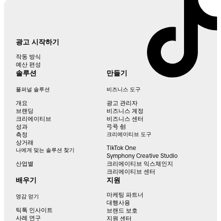
광고 시작하기
작동 방식
예산 편성
솔루션
만들기
풀퍼널 솔루션
비즈니스 도구
개요
광고 관리자
브랜딩
비즈니스 계정
크리에이티브
비즈니스 센터
성과
弓号 创
측정
크리에이티브 도구
상거래
TikTok One
나에게 맞는 솔루션 찾기
Symphony Creative Studio
산업별
크리에이티브 익스체인지
크리에이티브 센터
배우기
지원
마케팅 파트너
영감 얻기
대행사용
틱톡 인사이트
브랜드 보호
사례 연구
지원 센터