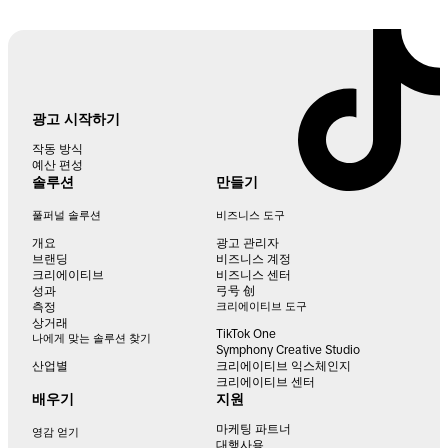
광고 시작하기
작동 방식
예산 편성
솔루션
만들기
풀퍼널 솔루션
비즈니스 도구
개요
광고 관리자
브랜딩
비즈니스 계정
크리에이티브
비즈니스 센터
성과
弓号 创
측정
크리에이티브 도구
상거래
TikTok One
나에게 맞는 솔루션 찾기
Symphony Creative Studio
산업별
크리에이티브 익스체인지
크리에이티브 센터
배우기
지원
마케팅 파트너
영감 얻기
대행사용