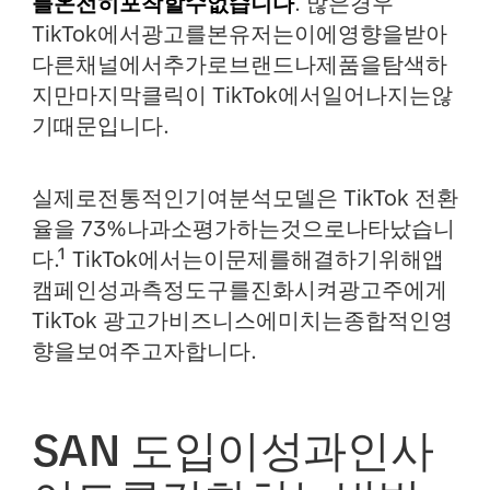
를온전히포착할수없습니다
. 많은경우
TikTok에서광고를본유저는이에영향을받아
다른채널에서추가로브랜드나제품을탐색하
지만마지막클릭이 TikTok에서일어나지는않
기때문입니다.
실제로전통적인기여분석모델은 TikTok 전환
율을 73%나과소평가하는것으로나타났습니
다.¹ TikTok에서는이문제를해결하기위해앱
캠페인성과측정도구를진화시켜광고주에게
TikTok 광고가비즈니스에미치는종합적인영
향을보여주고자합니다.
SAN 도입이성과인사