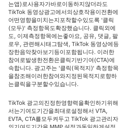
는앱)로사용자가바로이동하지않더라도
TikTok 동영상광고에서의상호작용이전환에
어떤영향을미치는지포착할수있도록 '클릭
(모두)' 측정항목도확장했습니다. 클릭외에
도, 이제측정항목에는좋아요, 공유, 댓글, 팔
로우, 관련해시태그탐색, TikTok 동영상에등
장한음악찾아보기등이포함됩니다. 이러한
참여로발생한전환은클릭기반기여(CTA)에
속합니다. 광고주는 '클릭(목적지)' 측정항목
을참조해이러한참여와지정된목적지로향하
는클릭을구분할수있습니다.
TikTok 광고의진정한영향력을확인하기위해
서는기여도기간을최대로설정해서 VTA,
EVTA, CTA를모두켜두고 TikTok 광고관리자
의기여도기간을 MMP 설정과동일하게설정