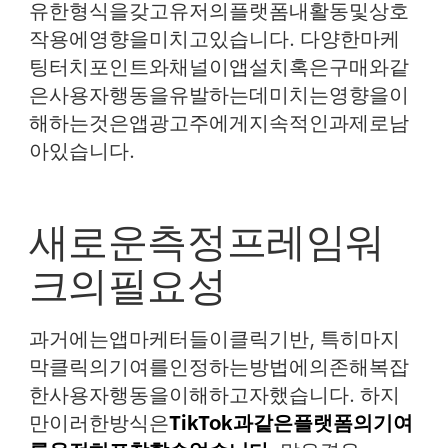
유한형식을갖고유저의플랫폼내활동및상호
작용에영향을미치고있습니다. 다양한마케
팅터치포인트와채널이앱설치혹은구매와같
은사용자행동을유발하는데미치는영향을이
해하는것은앱광고주에게지속적인과제로남
아있습니다.
새로운측정프레임워
크의필요성
과거에는앱마케터들이클릭기반, 특히마지
막클릭의기여를인정하는방법에의존해복잡
한사용자행동을이해하고자했습니다. 하지
만이러한방식은
TikTok과같은플랫폼의기여