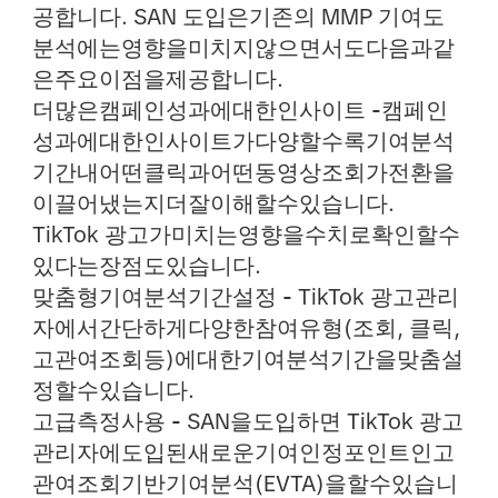
공합니다. SAN 도입은기존의 MMP 기여도
분석에는영향을미치지않으면서도다음과같
은주요이점을제공합니다.
더많은캠페인성과에대한인사이트 -
캠페인
성과에대한인사이트가다양할수록기여분석
기간내어떤클릭과어떤동영상조회가전환을
이끌어냈는지더잘이해할수있습니다.
TikTok 광고가미치는영향을수치로확인할수
있다는장점도있습니다.
맞춤형기여분석기간설정 -
TikTok 광고관리
자에서간단하게다양한참여유형(조회, 클릭,
고관여조회등)에대한기여분석기간을맞춤설
정할수있습니다.
고급측정사용 -
SAN을도입하면 TikTok 광고
관리자에도입된새로운기여인정포인트인고
관여조회기반기여분석(EVTA)을할수있습니