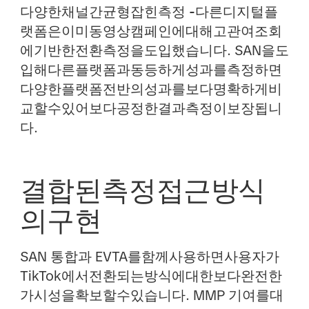
다양한채널간균형잡힌측정 -
다른디지털플
랫폼은이미동영상캠페인에대해고관여조회
에기반한전환측정을도입했습니다. SAN을도
입해다른플랫폼과동등하게성과를측정하면
다양한플랫폼전반의성과를보다명확하게비
교할수있어보다공정한결과측정이보장됩니
다.
결합된측정접근방식
의구현
SAN 통합과 EVTA를함께사용하면사용자가
TikTok에서전환되는방식에대한보다완전한
가시성을확보할수있습니다. MMP 기여를대