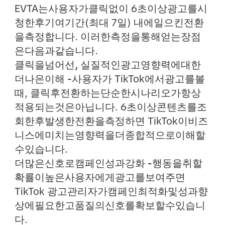
EVTA는사용자가클릭없이 6초이상광고를시
청한후기여기간(최대 7일) 내에일으킨전환
을측정합니다. 이러한측정을통해얻는장점
은다음과같습니다.
클릭을넘어선, 실질적인광고영향력에대한
더나은이해 -
사용자가 TikTok에서광고를볼
때, 클릭후전환하는단순한시나리오가항상
적용되는것은아닙니다. 6초이상콘텐츠를조
회한후발생한전환을측정하면 TikTok이비즈
니스에미치는영향력을더종합적으로이해할
수있습니다.
더많은신호로캠페인성과강화 -
행동을취할
확률이높은사용자에게광고를보여주면
TikTok 광고관리자가캠페인최적화및성과향
상에필요한고품질의신호를확보할수있습니
다.