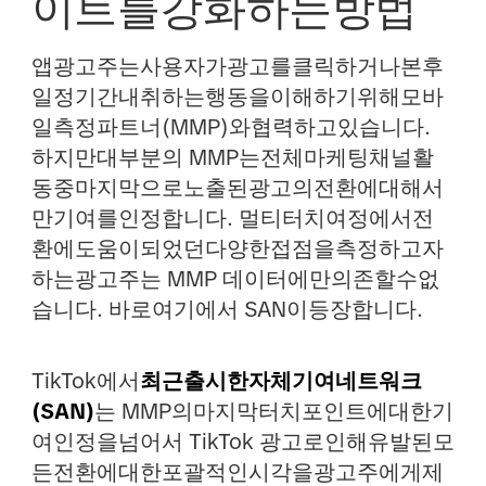
이트를강화하는방법
앱광고주는사용자가광고를클릭하거나본후
일정기간내취하는행동을이해하기위해모바
일측정파트너(MMP)와협력하고있습니다.
하지만대부분의 MMP는전체마케팅채널활
동중마지막으로노출된광고의전환에대해서
만기여를인정합니다. 멀티터치여정에서전
환에도움이되었던다양한접점을측정하고자
하는광고주는 MMP 데이터에만의존할수없
습니다. 바로여기에서 SAN이등장합니다.
TikTok에서
최근출시한자체기여네트워크
(SAN)
는 MMP의마지막터치포인트에대한기
여인정을넘어서 TikTok 광고로인해유발된모
든전환에대한포괄적인시각을광고주에게제