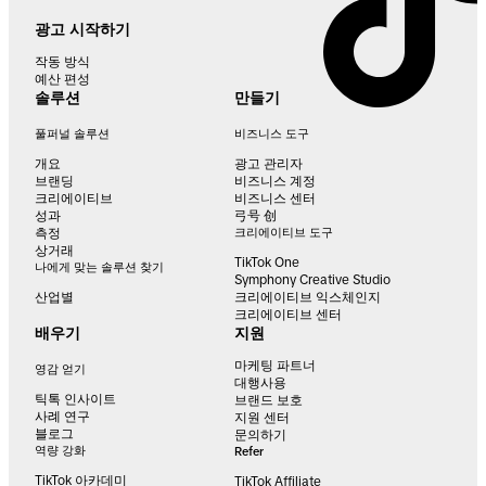
광고 시작하기
작동 방식
예산 편성
솔루션
만들기
풀퍼널 솔루션
비즈니스 도구
개요
광고 관리자
브랜딩
비즈니스 계정
크리에이티브
비즈니스 센터
성과
弓号 创
측정
크리에이티브 도구
상거래
TikTok One
나에게 맞는 솔루션 찾기
Symphony Creative Studio
산업별
크리에이티브 익스체인지
크리에이티브 센터
배우기
지원
마케팅 파트너
영감 얻기
대행사용
틱톡 인사이트
브랜드 보호
사례 연구
지원 센터
블로그
문의하기
역량 강화
Refer
TikTok 아카데미
TikTok Affiliate