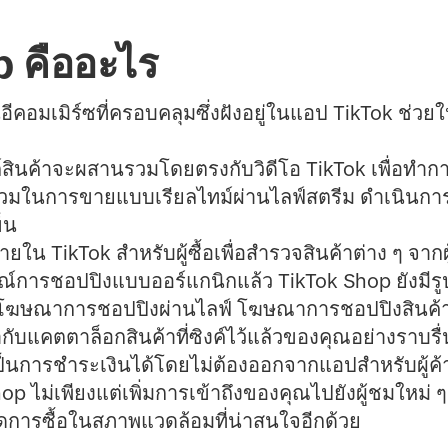
p คืออะไร
อีคอมเมิร์ซที่ครอบคลุมซึ่งฝังอยู่ในแอป TikTok ช่วย
ิงก์สินค้าจะผสานรวมโดยตรงกับวิดีโอ TikTok เพื่อทำกา
นร่วมในการขายแบบเรียลไทม์ผ่านไลฟ์สตรีม ดำเนินการ
ข็น
ายใน TikTok สำหรับผู้ซื้อเพื่อสำรวจสินค้าต่าง ๆ จา
์การชอปปิงแบบออร์แกนิกแล้ว TikTok Shop ยัง
้า โฆษณาการชอปปิงผ่านไลฟ์ โฆษณาการชอปปิงสิน
ากับแคตตาล็อกสินค้าที่ซิงค์ไว้แล้วของคุณอย่างราบรื
็นการชำระเงินได้โดยไม่ต้องออกจากแอปสำหรับผู้ค
hop ไม่เพียงแต่เพิ่มการเข้าถึงของคุณไปยังผู้ชมใหม่ ๆ เ
ิดการซื้อในสภาพแวดล้อมที่น่าสนใจอีกด้วย