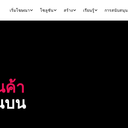
เริ่มโฆษณา
โซลูชัน
สร้าง
เรียนรู้
การสนับสนุน
นค้า 
ณบน 