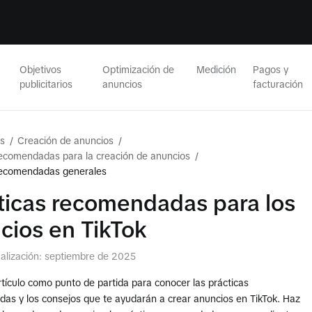
Objetivos
Optimización de
Medición
Pagos y
publicitarios
anuncios
facturación
s
/
Creación de anuncios
/
recomendadas para la creación de anuncios
/
recomendadas generales
ticas recomendadas para los
cios en TikTok
ualización: septiembre de 2025
tículo como punto de partida para conocer las prácticas
as y los consejos que te ayudarán a crear anuncios en TikTok. Haz