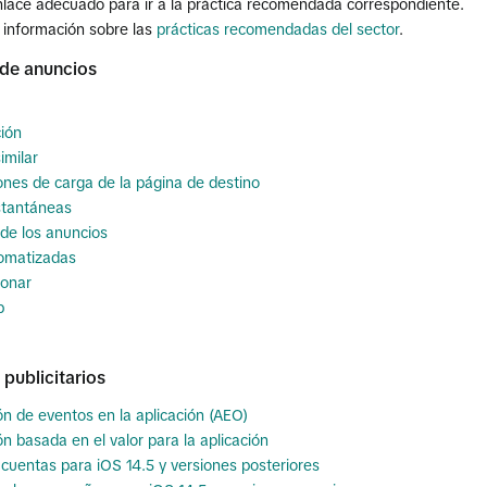
enlace adecuado para ir a la práctica recomendada correspondiente.
información sobre las
prácticas recomendadas del sector
.
 de anuncios
ión
imilar
ones de carga de la página de destino
stantáneas
 de los anuncios
omatizadas
ionar
p
 publicitarios
n de eventos en la aplicación (AEO)
n basada en el valor para la aplicación
cuentas para iOS 14.5 y versiones posteriores