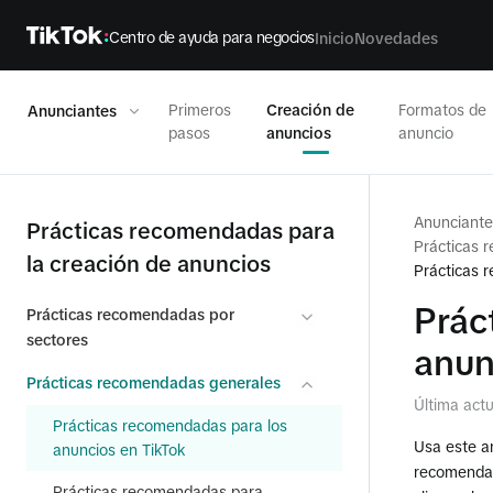
Centro de ayuda para negocios
Inicio
Novedades
Primeros
Creación de
Formatos de
Anunciantes
pasos
anuncios
anuncio
Anunciante
Prácticas recomendadas para
Prácticas 
la creación de anuncios
Prácticas 
Prác
Prácticas recomendadas por
sectores
anun
Prácticas recomendadas generales
Última act
Prácticas recomendadas para los
Usa este ar
anuncios en TikTok
recomendad
Prácticas recomendadas para